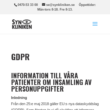
0470-53 33 00
se@synkliniken.se
Öppettider:
Mån-tors 8-18. Fre 8-13.
GDPR
INFORMATION TILL VÅRA
PATIENTER OM INSAMLING AV
PERSONUPPGIFTER
Inledning
Från den 25:e maj 2018 gäller EU:s nya dataskyddslag
(GDPR). Som företag är vi då skyldiga att informera