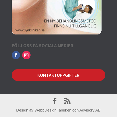
FÖLJ OSS PÅ SOCIALA MEDIER
KONTAKTUPPGIFTER
Design av WebbDesignFabriken och Advisory AB