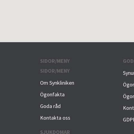
SIDOR/MENY
GOD
SIDOR/MENY
Synu
Om Synkliniken
Ögon
Ögonfakta
Ögon
Goda råd
Kont
Kontakta oss
GDP
SJUKDOMAR