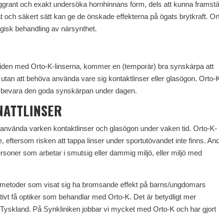
noggrant och exakt undersöka hornhinnans form, dels att kunna framstä
t och säkert sätt kan ge de önskade effekterna på ögats brytkraft. Or
rurgisk behandling av närsynthet.
tiden med Orto-K-linserna, kommer en (temporär) bra synskärpa att
tan att behöva använda vare sig kontaktlinser eller glasögon. Orto-
tt bevara den goda synskärpan under dagen.
NATTLINSER
 använda varken kontaktlinser och glasögon under vaken tid. Orto-K-
, eftersom risken att tappa linser under sportutövandet inte finns. An
ersoner som arbetar i smutsig eller dammig miljö, eller miljö med
 få metoder som visat sig ha bromsande effekt på barns/ungdomars
ativt få optiker som behandlar med Orto-K. Det är betydligt mer
yskland. På Synkliniken jobbar vi mycket med Orto-K och har gjort