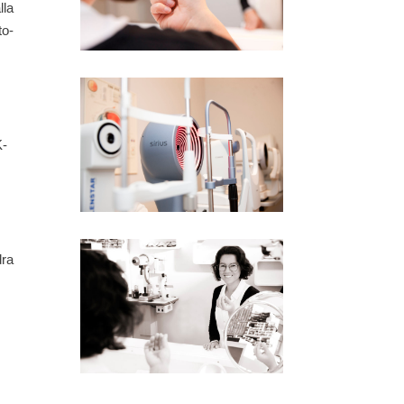
lla
to-
K-
dra