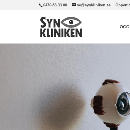
0470-53 33 00
se@synkliniken.se
Öppettid
ÖGO