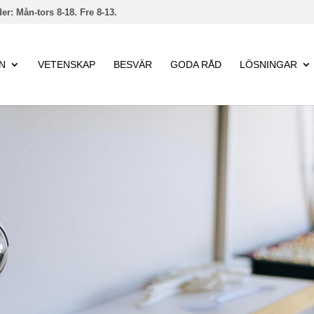
er: Mån-tors 8-18. Fre 8-13.
N
VETENSKAP
BESVÄR
GODA RÅD
LÖSNINGAR