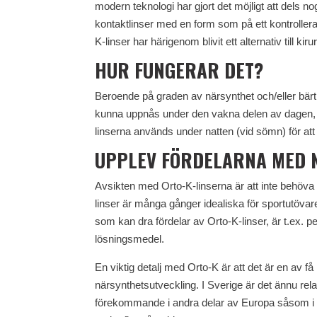
modern teknologi har gjort det möjligt att dels 
kontaktlinser med en form som på ett kontrollera
K-linser har härigenom blivit ett alternativ till ki
HUR FUNGERAR DET?
Beroende på graden av närsynthet och/eller bär
kunna uppnås under den vakna delen av dagen, u
linserna används under natten (vid sömn) för a
UPPLEV FÖRDELARNA MED 
Avsikten med Orto-K-linserna är att inte behöva
linser är många gånger idealiska för sportutövare
som kan dra fördelar av Orto-K-linser, är t.ex. p
lösningsmedel.
En viktig detalj med Orto-K är att det är en av
närsynthetsutveckling. I Sverige är det ännu rel
förekommande i andra delar av Europa såsom i T