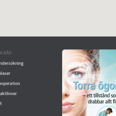
A RÅD
ndersökning
laser
operation
aktlinser
R